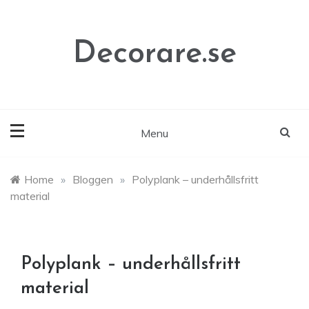
Skip
to
content
Decorare.se
Menu
Home
»
Bloggen
»
Polyplank – underhållsfritt
material
Polyplank – underhållsfritt
material