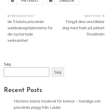
PINTEREST
LINKEDIN
Indlægsnavigation
de 5 bästa prisvärda
Förgyll dina anställdas
webbdesigntjänsterna för
dag med frukt på jobbet
din nystartade
Stockholm
verksamhet
Søg
Søg
Recent Posts
Höstens bästa modeval för kvinnor – trendiga och
prisvärda plagg från Lululia