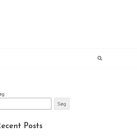
øg
Søg
ecent Posts