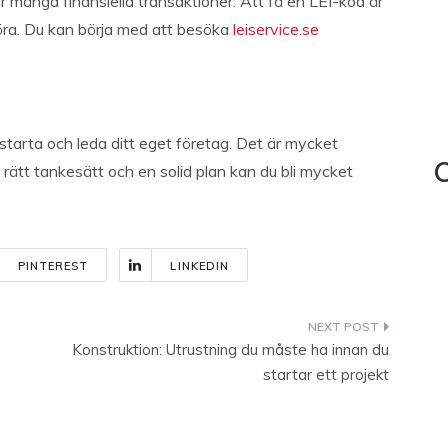
 många finansiella transaktioner. Att få en LEI-kod är
göra. Du kan börja med att besöka
leiservice.se
 starta och leda ditt eget företag. Det är mycket
rätt tankesätt och en solid plan kan du bli mycket
C
PINTEREST
LINKEDIN
Konstruktion: Utrustning du måste ha innan du
startar ett projekt