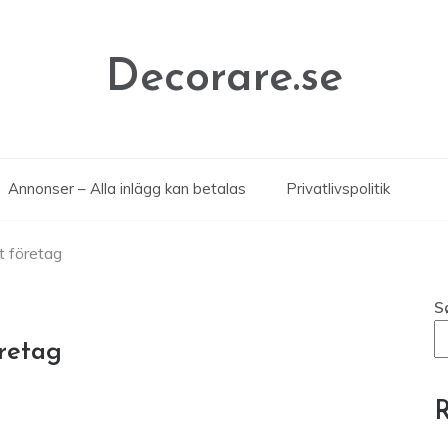
Decorare.se
Annonser – Alla inlägg kan betalas
Privatlivspolitik
t företag
S
öretag
R